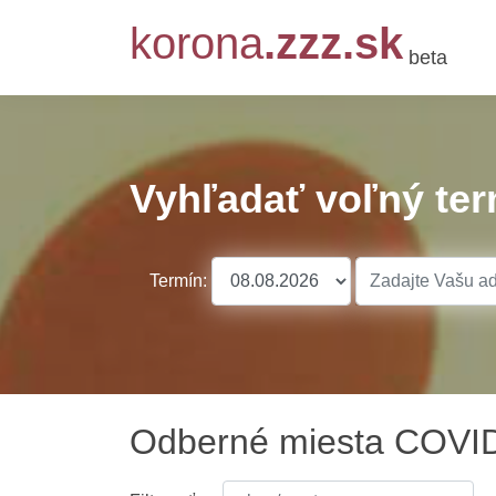
korona
.zzz.sk
beta
Vyhľadať voľný ter
Termín:
Odberné miesta COVID