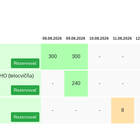
08.08.2026
09.08.2026
10.08.2026
11.08.2026
12
300
300
-
-
Rezervovať
 (telocvičňa)
-
240
-
-
Rezervovať
-
-
-
8
Rezervovať