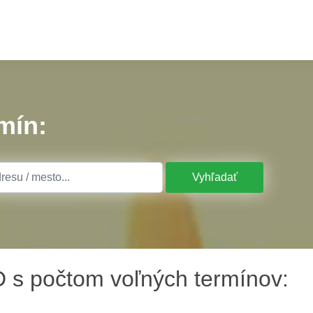
mín:
Vyhľadať
 s počtom voľných termínov: